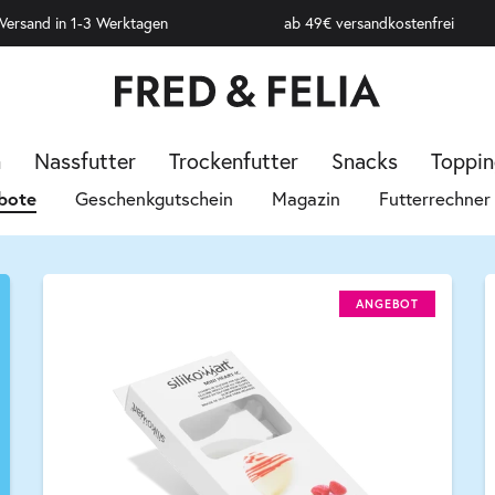
 Versand in 1-3 Werktagen
ab 49€ versandkostenfrei
n
Nassfutter
Trockenfutter
Snacks
Toppin
bote
Geschenkgutschein
Magazin
Futterrechner
ANGEBOT