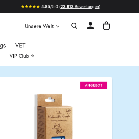
4.85
/5.0 (
23.813
Bewertungen
)
Unsere Welt
gs
VET
VIP Club ⭐️
ANGEBOT