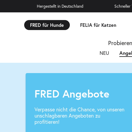
Hergestellt in Deutschland
Schneller
FRED für Hunde
FELIA für Katzen
Probiere
Ange
NEU
FRED Angebote
Verpasse nicht die Chance, von unseren
unschlagbaren Angeboten zu
profitieren!