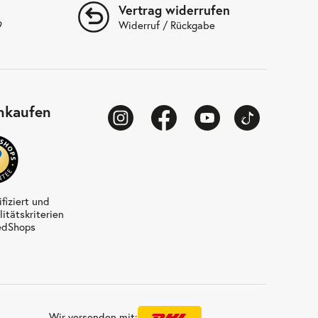
Vertrag widerrufen
9
Widerruf / Rückgabe
inkaufen
ifiziert und
litätskriterien
edShops
Wir versenden mit: