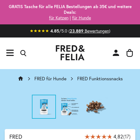
GRATIS Tasche für alle FELIA Bestellungen ab 35€ und weitere
Deals:
für Katzen
|
für Hunde
/5.0 (
Bewertungen
)
4.85
23.889
FRED für Hunde
FRED Funktionssnacks
ABVERKAUF
FRED
4,82
(17)